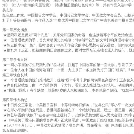
海》《出入中南海的高层智囊》《私家相册里的红色传奇》等，并有作品入选中学《
吴志菲
红色励志作家。中国报告文学学会、中国传记文学学会、中国散文学会会员。出版
杆子》等畅销图书；有作品入选“年度优秀中国传记文学作品”“中直机关青年最喜爱的
第一章历史拐点
★是附和还是反对“两个凡是”，关系党和国家的命运，也连接着邓小平的政治命运。
★一位普通教师的手，首先牵动历史的帷幕；“特约评论员”的文章打响真理标准讨
★陈云的率先“一炮”，临时改变了中央工作会议的中心思想与会议进程，使闭幕式后
★拨乱为了反正，把被颠倒的历史颠倒过来。面对世界名记者咄咄逼人的提问，既反
第二章杀出血路
★一间小茅屋签订生死契约的18位社员，扛起了中国改革的第一面大旗，引发了又
★一位老人在中国的南海边画了一个圈，力主杀开一条血路为打开国门“练兵”。5
第三章铁血长城
★一个普通院落的院门准时敞开，挂着“辰5”字号车牌的两辆黑色高级轿车正点驶
★声音此起彼落，由一个方阵到另一个方阵。看到这支经过战火的洗礼、动乱的冲
★“我说（国庆）有个缺陷，就是80 岁的人来检阅部队，本身就是个缺陷。”犹如
第四章伟大构想
★中日邦交正常化，中美握手言和，中苏对峙终归解冻，“世界公民”邓小平一次次
★在邓小平胸怀的全局里，香港问题被摆在了一个绝妙的位置。经过一番思量，英
★锋芒毕露的“铁娘子”在会谈中碰上硬钉子，以致神思恍惚而在人民大会堂门外摔
★《中英关于香港问题的联合声明》正式签署后，中国政府开始研究如何组织起草香港
★1987 年4 月13 日，中葡双方正式签署了联合声明。而在香港、澳门相继回
第五章政治嘱托