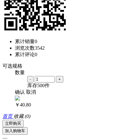
累计销量
0
浏览次数
3542
累计评论
0
可选规格
数量
-
+
库存
500
件
确认
取消
￥40.80
首页
收藏
(0)
立即购买
加入购物车