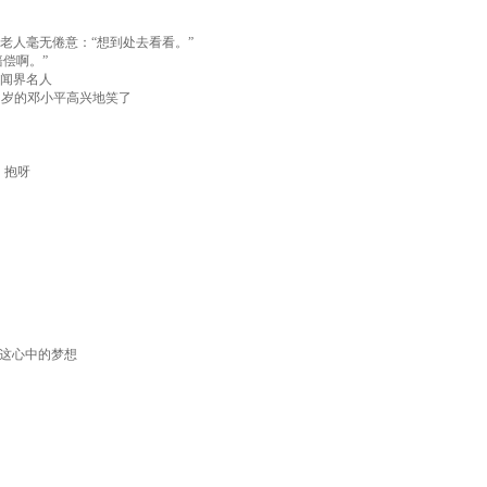
老人毫无倦意：“想到处去看看。”
偿啊。”
闻界名人
 岁的邓小平高兴地笑了
、抱呀
助
了这心中的梦想