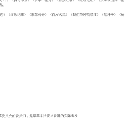
品。
恋》《红歌纪事》《李菲传奇》《百岁名流》《我们跨过鸭绿江》《笔杆子》《枪
会
起草委员会的委员们，起草基本法要从香港的实际出发