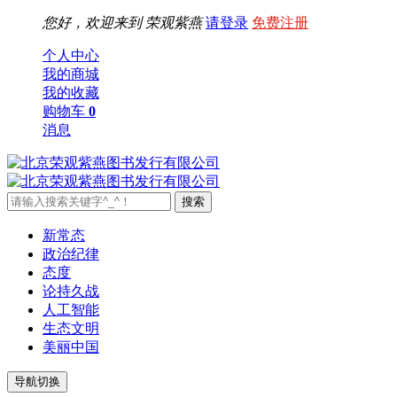
您好，欢迎来到
荣观紫燕
请登录
免费注册
个人中心
我的商城
我的收藏
购物车
0
消息
新常态
政治纪律
态度
论持久战
人工智能
生态文明
美丽中国
导航切换