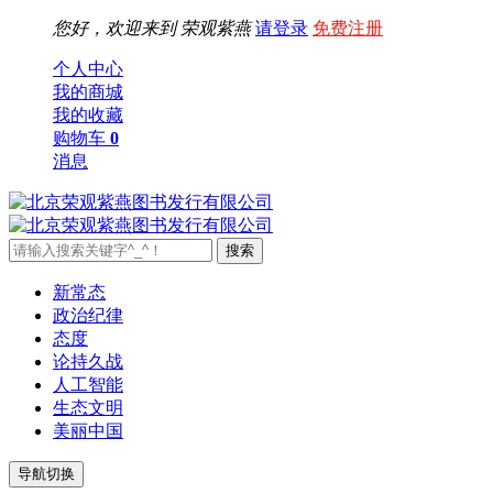
您好，欢迎来到
荣观紫燕
请登录
免费注册
个人中心
我的商城
我的收藏
购物车
0
消息
新常态
政治纪律
态度
论持久战
人工智能
生态文明
美丽中国
导航切换