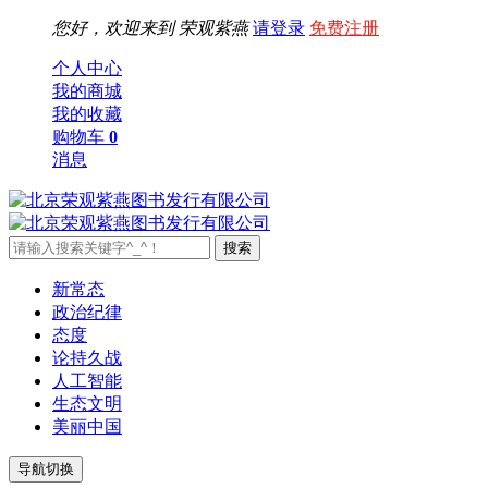
您好，欢迎来到
荣观紫燕
请登录
免费注册
个人中心
我的商城
我的收藏
购物车
0
消息
新常态
政治纪律
态度
论持久战
人工智能
生态文明
美丽中国
导航切换