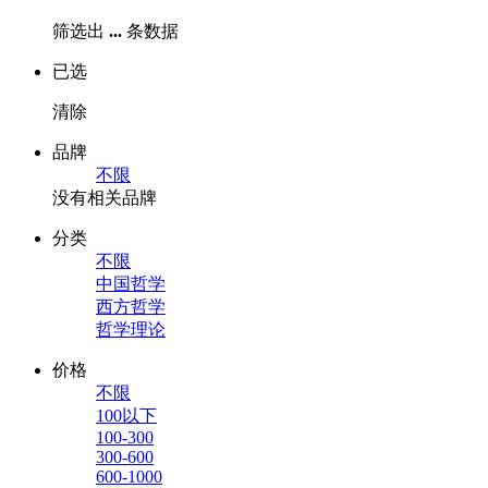
筛选出
...
条数据
已选
清除
品牌
不限
没有相关品牌
分类
不限
中国哲学
西方哲学
哲学理论
价格
不限
100以下
100-300
300-600
600-1000