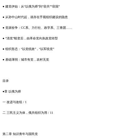
● 建党伊始：从“以俄为师”到“容共”“容国”
● 从孙中山时代起，就存在乎视组织建设的隐患
● 党派纷争：CC系、力行社、政学系、三青团……
● “清党”蜕变后，由革命党向执政党转型
● 组织形态：“以党统政”，“以军统党”
● 基础薄弱：城市有党，农村无党
目录
●章 以俄为师
一
改进与改组
/ 1
二
三民主义为体，俄共组织为用
/ 11
第二章
知识青年与国民党