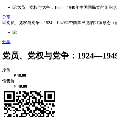
分享
分享
党员、党权与党争：1924—1
原价
￥48.00
销售价
￥
40.80