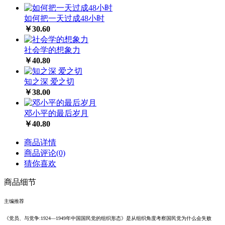
如何把一天过成48小时
￥30.60
社会学的想象力
￥40.80
知之深 爱之切
￥38.00
邓小平的最后岁月
￥40.80
商品详情
商品评论(0)
猜你喜欢
商品细节
主编推荐
《党员、与党争
:1924—1949年中国国民党的组织形态》是从组织角度考察国民党为什么会失败