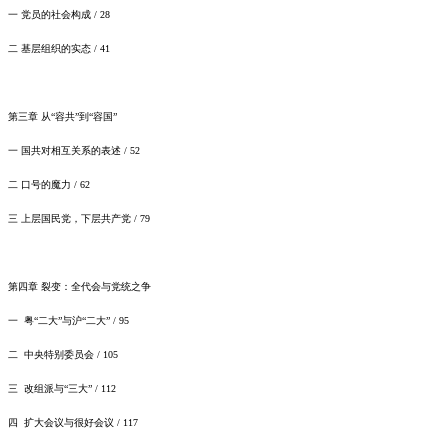
一
党员的社会构成
/ 28
二
基层组织的实态
/ 41
第三章
从
“容共”到“容国”
一
国共对相互关系的表述
/ 52
二
口号的魔力
/ 62
三
上层国民党，下层共产党
/ 79
第四章
裂变：全代会与党统之争
一
粤
“二大”与沪“二大” / 95
二
中央特别委员会
/ 105
三
改组派与
“三大” / 112
四
扩大会议与很好会议
/ 117