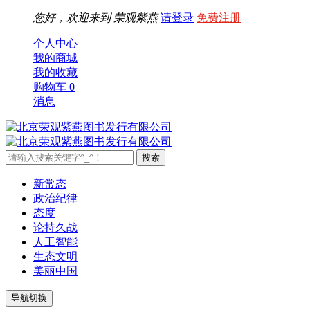
您好，欢迎来到
荣观紫燕
请登录
免费注册
个人中心
我的商城
我的收藏
购物车
0
消息
新常态
政治纪律
态度
论持久战
人工智能
生态文明
美丽中国
导航切换