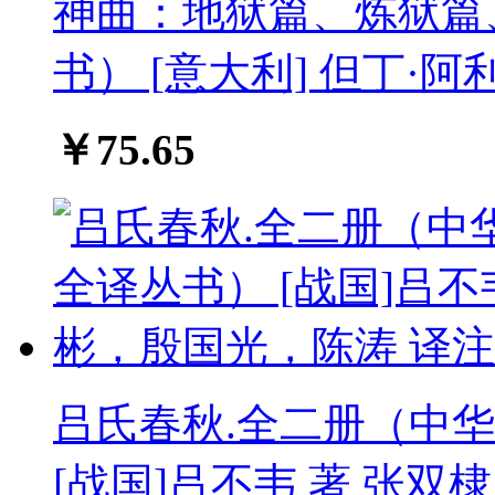
神曲：地狱篇、炼狱篇
书） [意大利] 但丁·阿
￥75.65
吕氏春秋.全二册（中
[战国]吕不韦 著 张