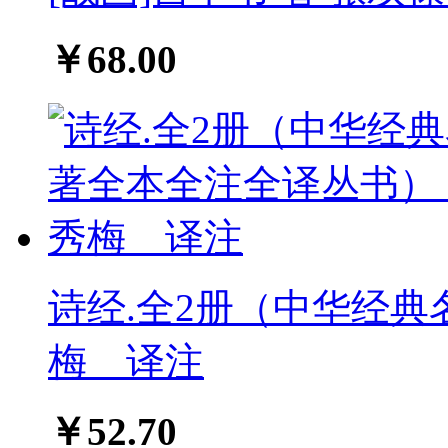
￥68.00
诗经.全2册（中华经典
梅 译注
￥52.70