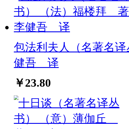
包法利夫人（名著名译
健吾 译
￥23.80