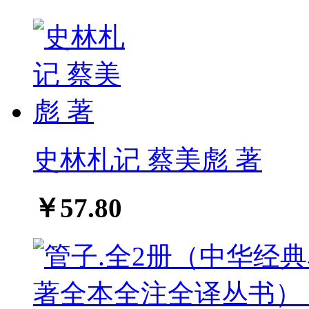
史林札记 蔡美彪 著
￥57.80