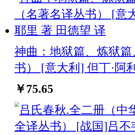
神曲：地狱篇、炼狱篇
书） [意大利] 但丁·阿
￥75.65