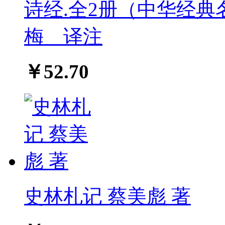
诗经.全2册（中华经典
梅 译注
￥52.70
史林札记 蔡美彪 著