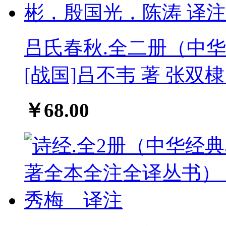
吕氏春秋.全二册（中
[战国]吕不韦 著 张
￥68.00