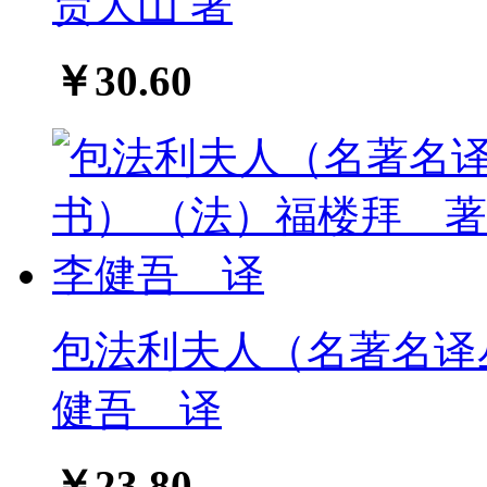
贾大山 著
￥30.60
包法利夫人（名著名译
健吾 译
￥23.80